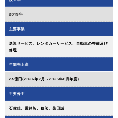
2019
年
主要事業
送迎サービス、レンタカーサービス、
自動車の整備及び
修理
年間売上高
24
2024
7
2025
6
億円(
年
月～
年
月年度)
主要株主
石偉佳、孟鈴智、蔡茗、柴田誠