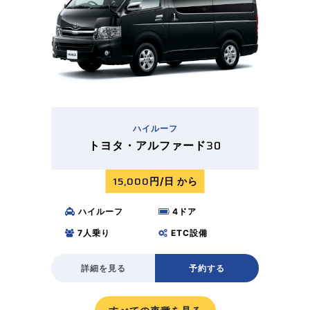
ハイルーフ​
30
トヨタ・アルファード
15,000
円/日 から
ハイルーフ
4
ドア
7
人乗り
ETC
設備
詳細を見る
予約する