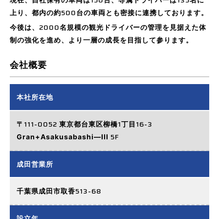
150
135
500
上り、都内の約
台の車両とも密接に連携しております。
2000
今後は、
名規模の観光ドライバーの管理を見据えた体
制の強化を進め、より一層の成長を目指して参ります。
会社概要
本社所在地
111-0052
1
16-3
〒
東京都台東区柳橋
丁目
5F
Gran+Asakusabashi―III
成田営業所
513-68
千葉県成田市取香
設立年