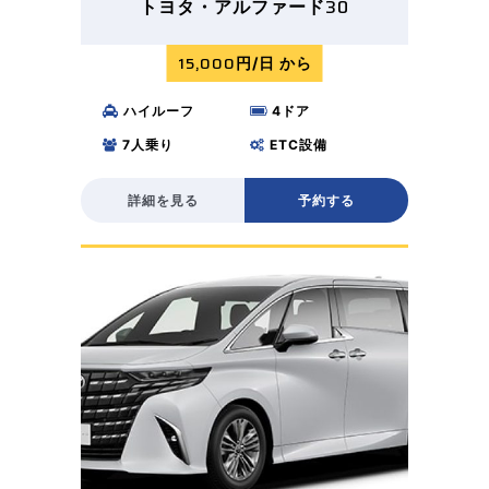
30
トヨタ・アルファード
15,000
円/日 から
ハイルーフ
4
ドア
7
人乗り
ETC
設備
詳細を見る
予約する